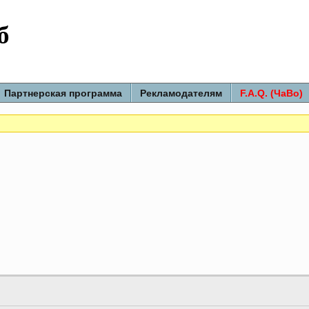
б
Партнерская программа
Рекламодателям
F.A.Q. (ЧаВо)