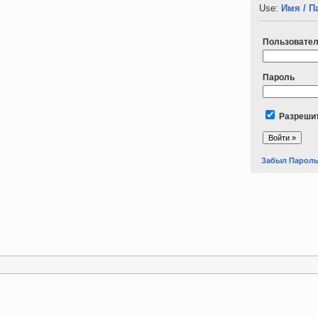
Use:
Имя / П
Пользовате
Пароль
Разрешит
Забыл Парол