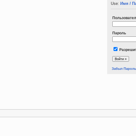
Use:
Имя / П
Пользовате
Пароль
Разрешит
Забыл Парол