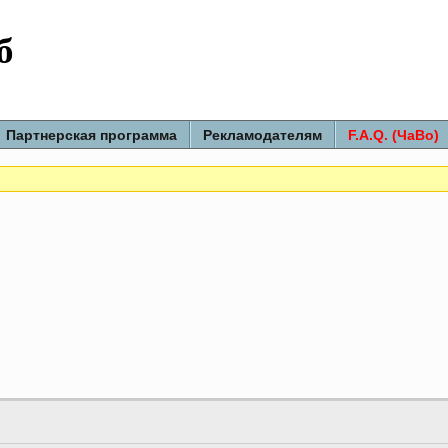
б
Партнерская программа
Рекламодателям
F.A.Q. (ЧаВо)