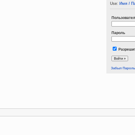
Use:
Имя / П
Пользовате
Пароль
Разрешит
Забыл Парол