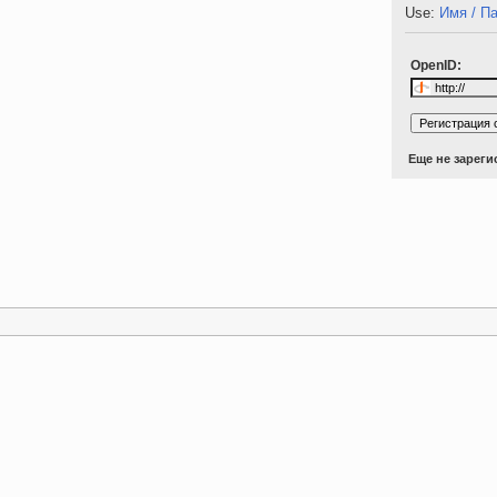
Use:
Имя / П
OpenID:
Еще не зарег