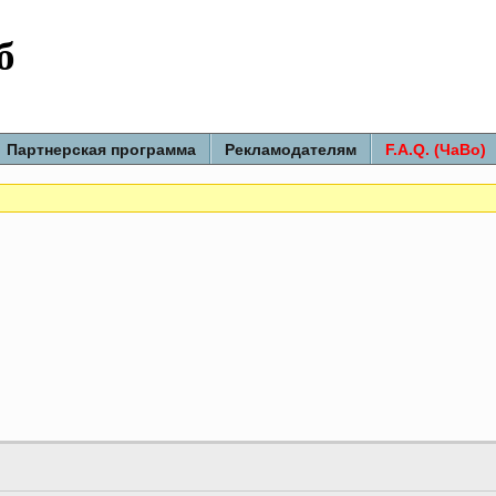
б
Партнерская программа
Рекламодателям
F.A.Q. (ЧаВо)