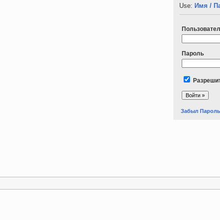
Use:
Имя / П
Пользовате
Пароль
Разрешит
Забыл Парол