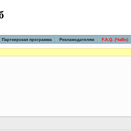
б
Партнерская программа
Рекламодателям
F.A.Q. (ЧаВо)