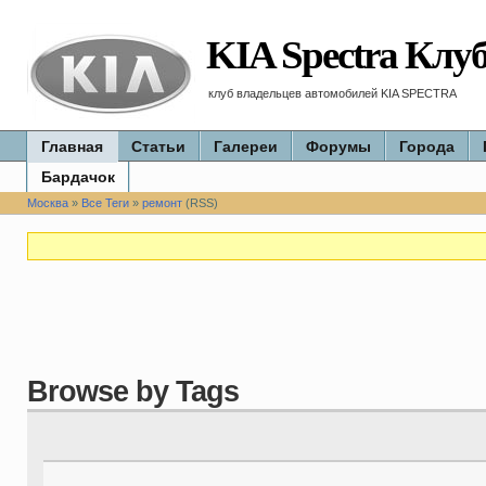
KIA Spectra Клу
клуб владельцев автомобилей KIA SPECTRA
Главная
Статьи
Галереи
Форумы
Города
Бардачок
Москва
»
Все Теги
»
ремонт
(RSS)
Browse by Tags