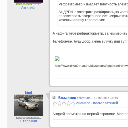
Рефрактометр измеряет плотность электр
Активист
АНДРЕЙ в электрике разбираюсь,но честн
посоветовать в чертаново есть сервис кот
хочешь напишу телефончик.
А нафига тебе рефракторметр, зачем мерить
Телефончик, будь добр, скинь в личку или тут.
http://www.drive2.ru/cars/kia/spectra/spectra/drdrew
kind
Владимир
ответил(а) -
13-09-2015 19:55
оценило - пользователей
Андрей посмотри на первой странице. Мое п
Старожил