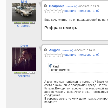
kind
Владимир
ответил(а) -
08-09-2015 19:06
оценило - пользователей
Еще хочу купить , но он падла дорогой,но по
Старожил
Рефрактометр.
Drew
Андрей
ответил(а) -
08-09-2015 20:16
оценило - пользователей
kind:
Рефрактометр
Активист
А для чего сея приблудина нужна то? Знаю и
света в какой-либо прозрачной среде. На том
Кстати, Володя, интересует, ты электрикой з
автозапуском и доводчики стекол поставить з
сподручнее.
В сервисы лезть не хочу, денег там за это пр
изоленте.