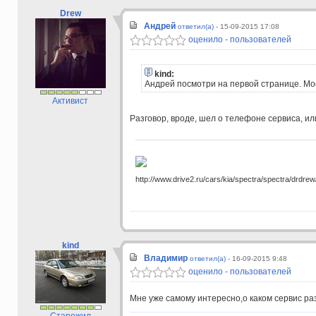
Drew
Андрей
ответил(а) -
15-09-2015 17:08
оценило - пользователей
kind:
Андрей посмотри на первой странице. Мо
Активист
Разговор, вроде, шел о телефоне сервиса, или
http://www.drive2.ru/cars/kia/spectra/spectra/drdrew
kind
Владимир
ответил(а) -
16-09-2015 9:48
оценило - пользователей
Мне уже самому интересно,о каком сервис р
Старожил