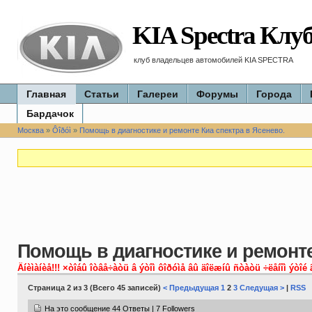
KIA Spectra Клу
клуб владельцев автомобилей KIA SPECTRA
Главная
Статьи
Галереи
Форумы
Города
Бардачок
Москва
»
Ôîðóì
»
Помощь в диагностике и ремонте Киа спектра в Ясенево.
Помощь в диагностике и ремонте
Âíèìàíèå!!! ×òîáû îòâå÷àòü â ýòîì ôîðóìå âû äîëæíû ñòàòü ÷ëåíîì ýòîé 
Страница 2 из 3 (Всего 45 записей)
< Предыдущая
1
2
3
Следущая >
|
RSS
На это сообщение 44 Ответы | 7 Followers