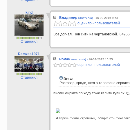
kind
Владимир
ответил(а) -
16-09-2015 9:53
оценило - пользователей
Все догнал. Тон сити на чертановской. 8495
Старожил
Ramzes1971
Роман
ответил(а) -
16-09-2015 15:55
оценило - пользователей
Старожил
Drew:
Разговор, вроде, шел о телефоне сервиса,
писец! Анрюха по ходу тоже кальян купил?!!!)))
Я парень тихий, скромный, обидит кто - тихо зак