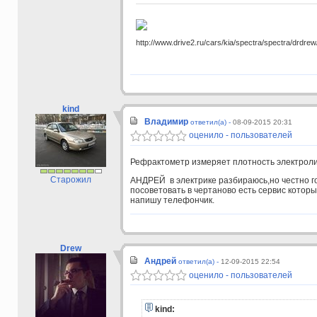
http://www.drive2.ru/cars/kia/spectra/spectra/drdrew
kind
Владимир
ответил(а) -
08-09-2015 20:31
оценило - пользователей
Рефрактометр измеряет плотность электроли
Старожил
АНДРЕЙ в электрике разбираюсь,но честно г
посоветовать в чертаново есть сервис которы
напишу телефончик.
Drew
Андрей
ответил(а) -
12-09-2015 22:54
оценило - пользователей
kind: