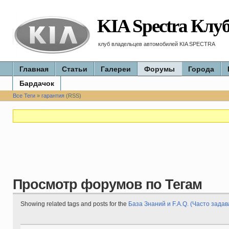
KIA Spectra Клу
клуб владельцев автомобилей KIA SPECTRA
Главная
Статьи
Галереи
Форумы
Города
Бардачок
Все Теги
»
гарантия
(RSS)
Просмотр форумов по Тегам
Showing related tags and posts for the
База Знаний и F.A.Q. (Часто зада